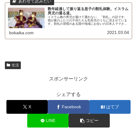
数年経過して振り返る息子の割礼体験。イスラム
男児の通る道。
イスラム教の男児が避けて通れない、「割礼」の話です。
我が家のふたりの子供たちも乳幼児のうちに済ませていま
す。割礼の習慣のある国や地域にお住いの日本人ママさん
の参考になったらうれしいと思いながら書いています。
2021.03.04
bokaika.com
生活
スポンサーリンク
シェアする
X
Facebook
はてブ
LINE
コピー