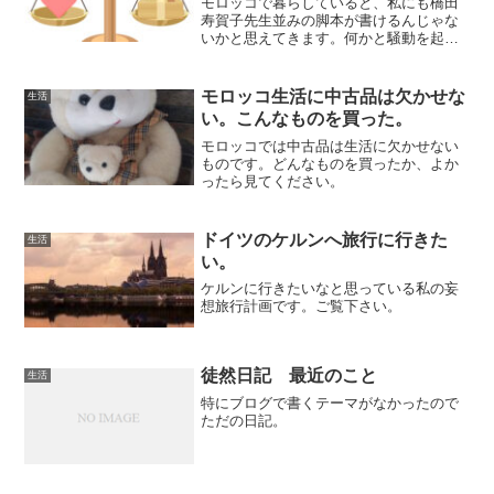
モロッコで暮らしていると、私にも橋田
寿賀子先生並みの脚本が書けるんじゃな
いかと思えてきます。何かと騒動を起こ
す義妹夫婦の話です。
モロッコ生活に中古品は欠かせな
生活
い。こんなものを買った。
モロッコでは中古品は生活に欠かせない
ものです。どんなものを買ったか、よか
ったら見てください。
ドイツのケルンへ旅行に行きた
生活
い。
ケルンに行きたいなと思っている私の妄
想旅行計画です。ご覧下さい。
徒然日記 最近のこと
生活
特にブログで書くテーマがなかったので
ただの日記。