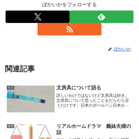
ぼかいかをフォローする
ぼかいか
関連記事
文房具について語る
生活
詳しいわけではないけど文房具は好き。
文房具について思ったことをだらだら言
うだけです。日本のボールペン日本から
何度も送ってもらっているけど、モロッ
コ(マラケシュ）で使うとインクを使い切
る前に書けなくなることが多い。インク
の間に空気が入ってしま...
リアルホームドラマ 義妹夫婦の
生活
話