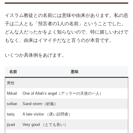
イスラム教徒との名前には意味や由来があります。私の息
子は二人とも「預言者の1人の名前」ということでした。
どんな人だったかをよく知らないので、特に嬉しいわけで
もなく、由来はイマイチだなと言うのが本音です。
いくつか具体例をあげます。
名前
意味
男性
Mikail
One of Allah’s angel（アッラーの天使の一人）
sofian
Sand storm（砂嵐）
tariq
A late visitor （遅い訪問者）
jiyad
Very good （とても良い）