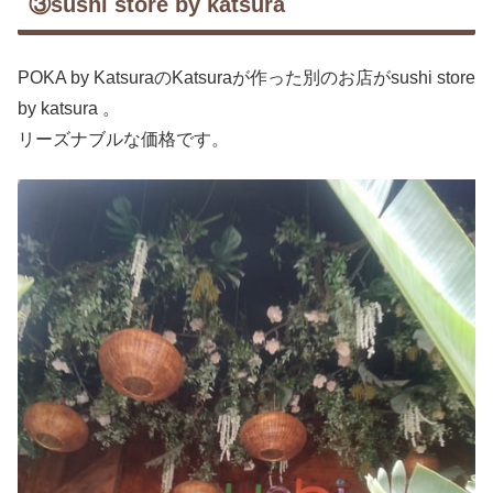
③sushi store by katsura
POKA by KatsuraのKatsuraが作った別のお店がsushi store
by katsura 。
リーズナブルな価格です。