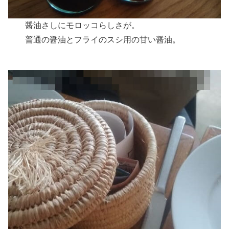
醤油さしにモロッコらしさが。
普通の醤油とフライのスシ用の甘い醤油。