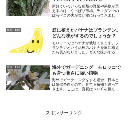
新鮮でいろいろな種類の野菜や果物が買
えるのは、やっぱり市場。ラマダン中の
はらぺこの夫が買い物に行ってきまし
た。何を買ってきたのでしょうか？
庭に植えたバナナはプランテン。
植物・動物
どんな味がするのでしょうか？
モロッコではバナナが栽培できます。プ
ランテンという品種のバナナを庭に植え
たら実がなりました。どんな味がするの
でしょうか。食べてみました。
海外でガーデニング モロッコで
植物・動物
も育つ暑さに強い植物
海外でガーデニングをする場合、日本と
は気候条件がので、育てる植物も違って
きます。ここは、真夏は５０℃を超える
日もあるモロッコのマラケシュです。ど
んな植物が育てられるでしょうか。失敗
を繰り返しながらガーデニングに挑戦し
ています。
スポンサーリンク