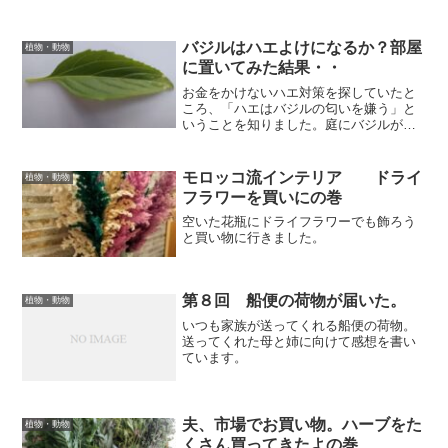
バジルはハエよけになるか？部屋
植物・動物
に置いてみた結果・・
お金をかけないハエ対策を探していたと
ころ、「ハエはバジルの匂いを嫌う」と
いうことを知りました。庭にバジルが植
えてあるので、さっそく部屋に置いてみ
ることにしました。どんな結果になるで
しょうか？
モロッコ流インテリア ドライ
植物・動物
フラワーを買いにの巻
空いた花瓶にドライフラワーでも飾ろう
と買い物に行きました。
第８回 船便の荷物が届いた。
植物・動物
いつも家族が送ってくれる船便の荷物。
送ってくれた母と姉に向けて感想を書い
ています。
夫、市場でお買い物。ハーブをた
植物・動物
くさん買ってきたよの巻